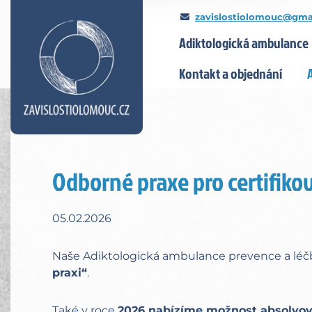
zavislostiolomouc@gma
Adiktologická ambulance
Kontakt a objednání
Odborné praxe pro certifikov
05.02.2026
Naše Adiktologická ambulance prevence a léčby
praxi“
.
Také v roce
2026 nabízíme možnost absolvov