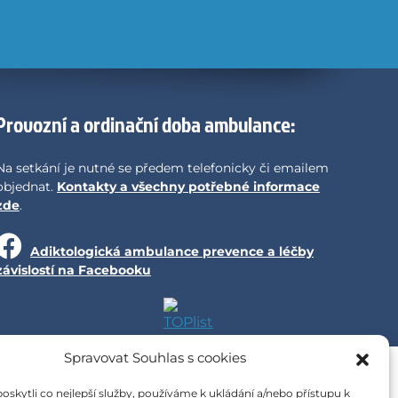
Provozní a ordinační doba ambulance:
Na setkání je nutné se předem telefonicky či emailem
objednat.
Kontakty a všechny potřebné informace
zde
.
Adiktologická ambulance prevence a léčby
závislostí na Facebooku
Spravovat Souhlas s cookies
kytli co nejlepší služby, používáme k ukládání a/nebo přístupu k