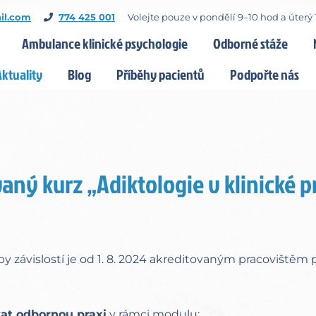
il.com
774 425 001
Volejte pouze v pondělí 9–10 hod a úterý 
Ambulance klinické psychologie
Odborné stáže
Aktuality
Blog
Příběhy pacientů
Podpořte nás
aný kurz „Adiktologie v klinické pr
 závislostí je od 1. 8. 2024 akreditovaným pracovištěm 
at odbornou praxi
v rámci modulu: