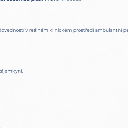
 dovedností v reálném klinickém prostředí ambulantní p
zájemkyní.