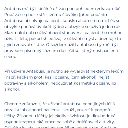
Antabus má být ideálně užíván pod dohledem zdravotníků.
Podává se pouze střízlivému člověku (před podáním
Antabusu absolvuje pacient zkoušku alkotesterem). Lék se
obvykle podává dvakrát týdně a obvykle se užívá jeden rok.
Maximální doba užívání není stanovena, pacienti ho mohou
užívat i léta, pokud shledávají v užívání smysl a dovoluje to
jejich zdravotní stav. O každém užití antabusu by měl být
proveden písemný záznam do sešitku, který nosí pacienti
sebou.
Při užívání Antabusu je nutno se vyvarovat některým lékům
(např. kapkám proti kašli obsahujícím alkohol), nejíst
potraviny s alkoholem, nepoužívat kosmetiku obsahující
alkohol.
Chceme zdůraznit, že užívání antabusu nebo jiných léků
nezajistí abstinenci pacienta, slouží „pouze“ k podpoře
léčby. Zásadní u léčby jakékoliv závislosti je dlouhodobá
psychoterapeutická práce na sobě a doléčovací aktivity.
Důležité je, aby se pacient naučil pracovat s chutěmi (tzv.