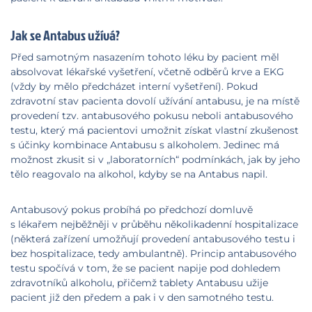
Jak se Antabus užívá?
Před samotným nasazením tohoto léku by pacient měl
absolvovat lékařské vyšetření, včetně odběrů krve a EKG
(vždy by mělo předcházet interní vyšetření). Pokud
zdravotní stav pacienta dovolí užívání antabusu, je na místě
provedení tzv. antabusového pokusu neboli antabusového
testu, který má pacientovi umožnit získat vlastní zkušenost
s účinky kombinace Antabusu s alkoholem. Jedinec má
možnost zkusit si v „laboratorních“ podmínkách, jak by jeho
tělo reagovalo na alkohol, kdyby se na Antabus napil.
Antabusový pokus probíhá po předchozí domluvě
s lékařem nejběžněji v průběhu několikadenní hospitalizace
(některá zařízení umožňují provedení antabusového testu i
bez hospitalizace, tedy ambulantně). Princip antabusového
testu spočívá v tom, že se pacient napije pod dohledem
zdravotníků alkoholu, přičemž tablety Antabusu užije
pacient již den předem a pak i v den samotného testu.