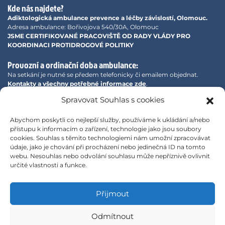
Kde nás najdete?
Adiktologická ambulance prevence a léčby závislostí, Olomouc.
Adresa ambulance: Bořivojova 540/30A, Olomouc
JSME CERTIFIKOVANÉ PRACOVIŠTĚ OD RADY VLÁDY PRO
KOORDINACI PROTIDROGOVÉ POLITIKY
Provozní a ordinační doba ambulance:
Na setkání je nutné se předem telefonicky či emailem objednat.
Kontakty a všechny potřebné informace zde
.
Spravovat Souhlas s cookies
Adiktologická ambulance prevence a léčby závislostí na
Facebooku
Abychom poskytli co nejlepší služby, používáme k ukládání a/nebo
přístupu k informacím o zařízení, technologie jako jsou soubory
cookies. Souhlas s těmito technologiemi nám umožní zpracovávat
údaje, jako je chování při procházení nebo jedinečná ID na tomto
webu. Nesouhlas nebo odvolání souhlasu může nepříznivě ovlivnit
určité vlastnosti a funkce.
Přijmout
Odmítnout