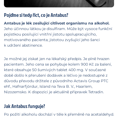
Pojďme si tedy říct, co je Antabus?
Antabus je lék zesilující citlivost organismu na alkohol.
Jeho účinnou látkou je disulfiram. Může být vysoce funkční
pojistkou posilující vnitřní jistotu spolupracujícího,
motivovaného pacienta; jistotou zvyšující jeho šanci
k udržení abstinence.
Je možné jej získat jen na lékařský předpis. Je plně hrazen
pacientem. Jeho cena se pohybuje kolem 900 Kč za balení,
které obsahuje 50 šumivých tablet 400 mg. V současné
době došlo k přerušení dodávek a léčivo je nedostupné z
důvodu převodu držitele z původního Actavis Group PTC
ehf., Hafnarfjördur, Island na Teva B. V., Haarlem,
Nizozemsko. K dispozici je aktuálně přípravek Tetradin.
Jak Antabus funguje?
Po požití alkoholu dochází v těle k přeměně na acetaldehyd.