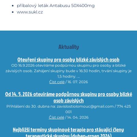
příbalový leták Antabusu 50X400mg
www.sukl.cz
Aktuality
Otevření skupiny pro osoby blízké závislých osob
OD 16.9.2026 otevíráme podpůrnou skupinu pro osoby a blízké
závislých osob. Zahájení skupiny bude v 16:30 hodin, trvání skupiny je
1,5 hodiny. …
Číst celé
/ 16. 07. 2026
Od 14. 5. 2026 otevíráme podpůrnou skupinu pro osoby blízké
osob závislých
Přihlášení do 30. dubna na: zavislostiolomouc@gmail.com / 774 425
001
Číst celé
/ 14. 04. 2026
Nejbližší termíny skupinové terapie pro stávající členy
terapeutické skupiny (duben–srpen 2026)