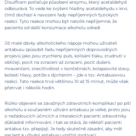
Disulfiram potlačuje působení enzymu, který acetaldehyd
odbourává. To vede ke zvýšení hladiny acetaldehydu v krvi,
čímž dochází k navození řady nepříjemných fyzických
reakcí. Tyto reakce mohou být natolik nepříjemné, že
pacienta od další konzumace alkoholu odradí.
Již malé dávky alkoholického nápoje mohou uživateli
antabusu způsobit řadu nepříjemných doprovodných
projevů jako jsou zrychlený puls, kolísání tlaku, zrudnutí v
obličeji, pocit na zvracení až zvracení, pocit dušení,
mravenčení, znecitlivělost v končetinách, kolapsovité stavy,
bolesti hlavy, potíže s dýcháním – jde o tzv. Antabusovou
reakci. Tato reakce trvá většinou 10 až 15 minut, může však
přetrvat i několik hodin
.
Riziko objevení se závažných zdravotních komplikací po pití
alkoholu a současném užívání antabusu je velké, proto jsou
o nežádoucích účincích a interakcích pacienti zdravotníky
důkladně informováni. I tak se stává, že někteří pacienti
antabus tzv. přepíjejí. Je tedy skutečně zásadní, aby měl
pacient k užívání antabusu vnitřní motivaci.