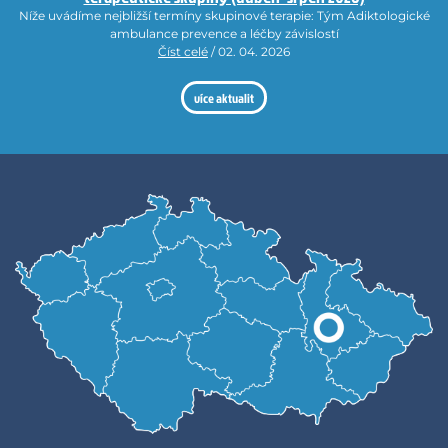
Níže uvádíme nejbližší termíny skupinové terapie: Tým Adiktologické
ambulance prevence a léčby závislostí
Číst celé
/ 02. 04. 2026
více aktualit