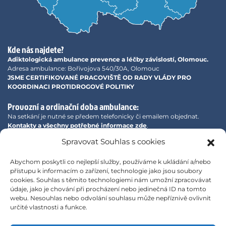
Kde nás najdete?
Adiktologická ambulance prevence a léčby závislostí, Olomouc.
Adresa ambulance: Bořivojova 540/30A, Olomouc
JSME CERTIFIKOVANÉ PRACOVIŠTĚ OD RADY VLÁDY PRO
KOORDINACI PROTIDROGOVÉ POLITIKY
Provozní a ordinační doba ambulance:
Na setkání je nutné se předem telefonicky či emailem objednat.
Kontakty a všechny potřebné informace zde
.
Spravovat Souhlas s cookies
Adiktologická ambulance prevence a léčby závislostí na
Facebooku
Abychom poskytli co nejlepší služby, používáme k ukládání a/nebo
přístupu k informacím o zařízení, technologie jako jsou soubory
cookies. Souhlas s těmito technologiemi nám umožní zpracovávat
údaje, jako je chování při procházení nebo jedinečná ID na tomto
webu. Nesouhlas nebo odvolání souhlasu může nepříznivě ovlivnit
určité vlastnosti a funkce.