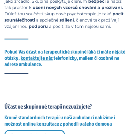
jako zrcadlo. Skupina poskytuje členům
bezpečí
a nabízí
tak prostor k
učení nových vzorců chování a prožívání.
Důležitou součástí skupinové psychoterapie je také
pocit
sounáležitosti
a společné
sdílení
, členové tak prožívají
vzájemnou
podporu
a pocit, že v tom nejsou sami.
Pokud Vás účast na terapeutické skupině láká či máte nějaké
otázky,
kontaktujte nás
telefonicky, mailem či osobně na
adrese ambulance.
Účast ve skupinové terapii nezvažujete?
Kromě standardních terapií v naší ambulanci nabízíme i
možnost online konzultace z pohodlí vašeho domova