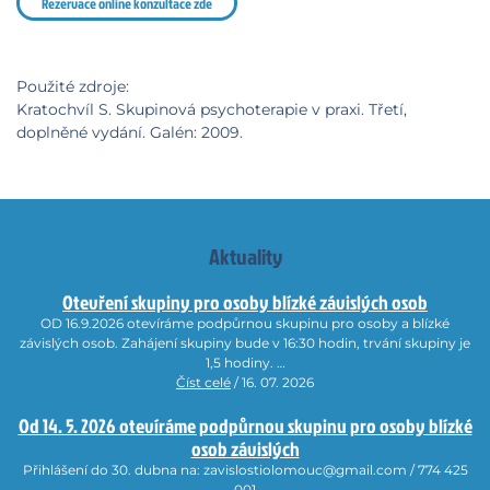
Rezervace online konzultace zde
Použité zdroje:
Kratochvíl S. Skupinová psychoterapie v praxi. Třetí,
doplněné vydání. Galén: 2009.
Aktuality
Otevření skupiny pro osoby blízké závislých osob
OD 16.9.2026 otevíráme podpůrnou skupinu pro osoby a blízké
závislých osob. Zahájení skupiny bude v 16:30 hodin, trvání skupiny je
1,5 hodiny. …
Číst celé
/ 16. 07. 2026
Od 14. 5. 2026 otevíráme podpůrnou skupinu pro osoby blízké
osob závislých
Přihlášení do 30. dubna na: zavislostiolomouc@gmail.com / 774 425
001