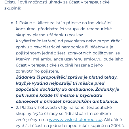
Existují dvě možnosti úhrady za účast v terapeutické
skupině:
1. Pokud si klient zajistí a přinese na individuální
konzultaci předcházející vstupu do terapeutické
skupiny platnou žádanku (poukaz
k vyšetření/ošetření) od psychiatra nebo propouštěcí
zprávu z psychiatrické nemocnice či léčebny a je
pojištěncem jedné z šesti zdravotních pojišťoven, se
kterými má ambulance uzavřenu smlouvu, bude jeho
účast v terapeutické skupině hrazena z jeho
zdravotního pojištění.
Žádanka či propouštěcí zpráva je platná tehdy,
když je vydána nejpozději tři měsíce před
započetím docházky do ambulance. Žádanky je
pak nutné každé tři měsíce u psychiatra
obnovovat a přinášet pracovníkům ambulance.
2. Platba v hotovosti vždy na konci terapeutické
skupiny. Výše úhrady se řídí aktuálním ceníkem
zveřejněným na
www.zavislostiolomouc.cz
. Aktuálně
vychází účast na jedné terapeutické skupině na 200Kč.