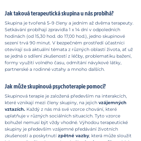
Jak taková terapeutická skupina u nás probíhá?
Skupina je tvořená 5–9 členy a jedním až dvěma terapeuty.
Setkávání probíhají zpravidla 1 x 14 dní v odpoledních
hodinách (od 15,30 hod. do 17,00 hod.), jedno skupinové
sezení trvá 90 minut. V bezpečném prostředí účastníci
otevírají svá aktuální témata z různých oblastí života, ať už
se jedná o sdílení zkušeností z léčby, problematiku bažení,
formy využití volného času, odmítání návykové látky,
partnerské a rodinné vztahy a mnoho dalších.
Jak může skupinová psychoterapie pomoci?
Skupinová terapie je založená především na interakcích,
které vznikají mezi členy skupiny, na jejich
vzájemných
vztazích.
Každý z nás má své vzorce chování, které
uplatňuje v různých sociálních situacích. Tyto vzorce
bohužel nemusí být vždy vhodné. Výhodou terapeutické
skupiny je především vzájemné předávání životních
zkušeností a poskytnutí
zpětné vazby
, která může sloužit