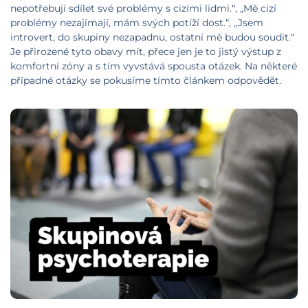
nepotřebuji sdílet své problémy s cizími lidmi.“, „Mě cizí
problémy nezajímají, mám svých potíží dost.“, „Jsem
introvert, do skupiny nezapadnu, ostatní mě budou soudit.“
Je přirozené tyto obavy mít, přece jen je to jistý výstup z
komfortní zóny a s tím vyvstává spousta otázek. Na některé
případné otázky se pokusíme tímto článkem odpovědět.