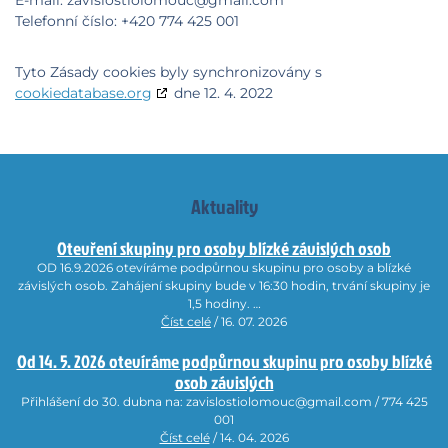
E-mail:
zavislostiolomouc@gmail.com
Telefonní číslo: +420 774 425 001
Tyto Zásady cookies byly synchronizovány s
cookiedatabase.org
dne 12. 4. 2022
Aktuality
Otevření skupiny pro osoby blízké závislých osob
OD 16.9.2026 otevíráme podpůrnou skupinu pro osoby a blízké
závislých osob. Zahájení skupiny bude v 16:30 hodin, trvání skupiny je
1,5 hodiny. …
Číst celé
/ 16. 07. 2026
Od 14. 5. 2026 otevíráme podpůrnou skupinu pro osoby blízké
osob závislých
Přihlášení do 30. dubna na: zavislostiolomouc@gmail.com / 774 425
001
Číst celé
/ 14. 04. 2026