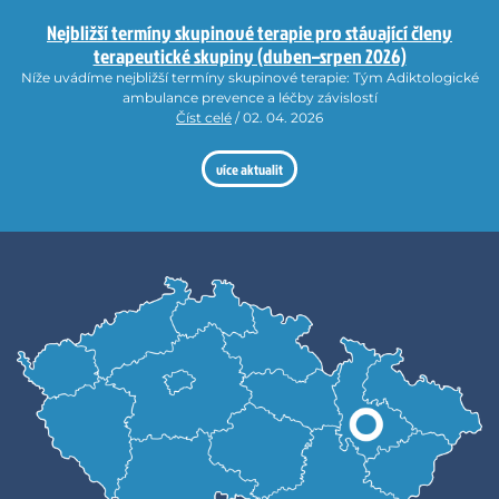
Nejbližší termíny skupinové terapie pro stávající členy
terapeutické skupiny (duben–srpen 2026)
Níže uvádíme nejbližší termíny skupinové terapie: Tým Adiktologické
ambulance prevence a léčby závislostí
Číst celé
/ 02. 04. 2026
více aktualit