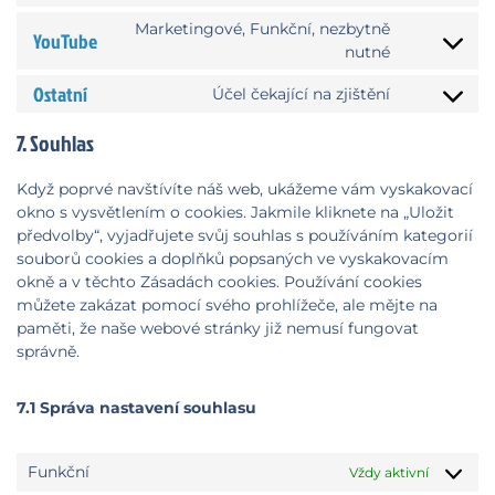
analytics
to
wordpress
Marketingové, Funkční, nezbytně
YouTube
service
Consent
nutné
google-
to
maps
Ostatní
service
Účel čekající na zjištění
Consent
youtube
to
7. Souhlas
service
ostatní
Když poprvé navštívíte náš web, ukážeme vám vyskakovací
okno s vysvětlením o cookies. Jakmile kliknete na „Uložit
předvolby“, vyjadřujete svůj souhlas s používáním kategorií
souborů cookies a doplňků popsaných ve vyskakovacím
okně a v těchto Zásadách cookies. Používání cookies
můžete zakázat pomocí svého prohlížeče, ale mějte na
paměti, že naše webové stránky již nemusí fungovat
správně.
7.1 Správa nastavení souhlasu
Funkční
Vždy aktivní