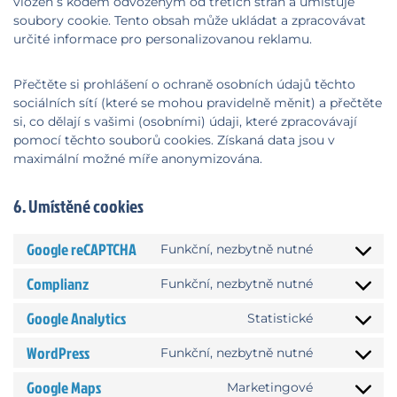
vložen s kódem odvozeným od třetích stran a umísťuje
soubory cookie. Tento obsah může ukládat a zpracovávat
určité informace pro personalizovanou reklamu.
Přečtěte si prohlášení o ochraně osobních údajů těchto
sociálních sítí (které se mohou pravidelně měnit) a přečtěte
si, co dělají s vašimi (osobními) údaji, které zpracovávají
pomocí těchto souborů cookies. Získaná data jsou v
maximální možné míře anonymizována.
6. Umístěné cookies
Google reCAPTCHA
Funkční, nezbytně nutné
Consent
to
Complianz
Funkční, nezbytně nutné
Consent
service
to
google-
Google Analytics
Statistické
Consent
service
recaptcha
to
complianz
WordPress
Funkční, nezbytně nutné
Consent
service
to
google-
Google Maps
Marketingové
Consent
service